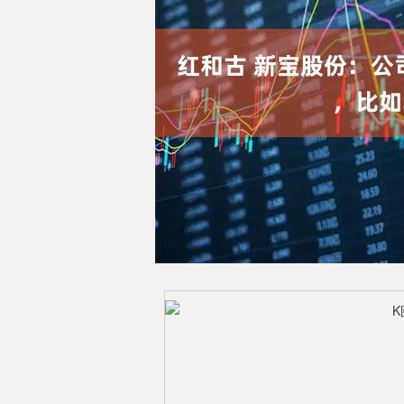
深证成指
14117.69
.73
0.25%
-26.51
-