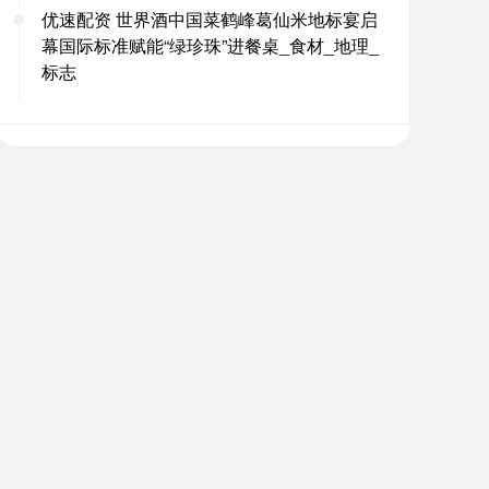
优速配资 世界酒中国菜鹤峰葛仙米地标宴启
幕国际标准赋能“绿珍珠”进餐桌_食材_地理_
标志