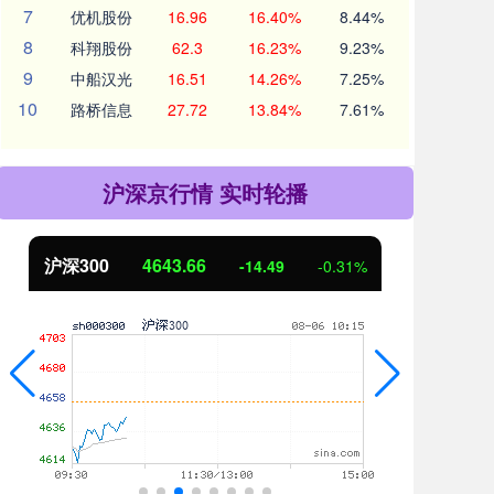
7
优机股份
16.96
16.40%
8.44%
8
科翔股份
62.3
16.23%
9.23%
9
中船汉光
16.51
14.26%
7.25%
10
路桥信息
27.72
13.84%
7.61%
沪深京行情 实时轮播
北证50
1123.34
创业
3.88
0.35%