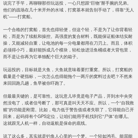
说完了手竿，再聊聊那些玩远投，一心只想跟“巨物”掰手腕的兄弟。
他们的战场在几十米开外的水域，打窝基本就告别手动了，得靠“无人
机”——打窝船。
一个合格的打窝船，首先也得轻便，但这个轻，不是为了让你背着轻
松，而是为了续航和操控。高强度的复合材料，既能保证船体结实耐
操，又能减轻自重，让电池的每一分电量都用在刀刃上。而且，体积
必须得小巧，最好能拆成几个模块，轻松放进活鱼桶或者大背包里，
而不是让你再为它单独配个巨大的箱子。
玩远投的，目标就是大鱼，大鱼就意味着要打重窝。所以，打窝船的
载量是个硬指标，一次怎么也得能拖个一两斤的窝料过去吧？不然来
来回回跑几趟，鱼早被你吓跑了。
但最最关键的，是可靠性。这玩意儿毕竟是电子产品，开到水中央突
然没电了，或者信号断了，那可真是叫天天不应。所以，一个“自我救
赎”的功能是刚需。比如，电力低于警告值或者失联了，它得能自己开
回来，起码得有个GPS定位，让咱们能用手机找到它“尸体”在哪儿。
这就跟无人机一样，自动返航是保命的底线。
说了这么多，其实就是钓鱼人心里的一个梦。一个轻如鸿毛、能屈能