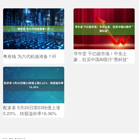
寻牛堂 千亿级市场！中东土
粤有钱 为六代机做准备？歼
豪，狂买中国AI医疗“黑科技”
配多多 5月20日荣23转债上涨
0.23%，转股溢价率16.36%