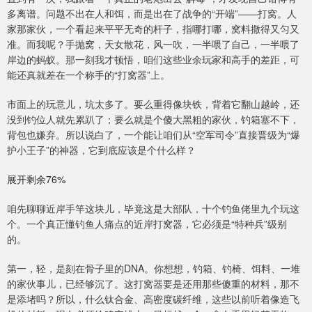
多离谱。问题不出在人和饵，而是出在了战争的“开端”——打窝。人
家那家伙，一个看起来平平无奇的杆子，指哪打哪，窝料撒得又匀又
准。而我呢？手抛窝，天女散花，风一吹，一半喂了自己，一半喂了
岸边的蚂蚁。那一刻我才顿悟，咱们这些业余玩家和高手的差距，可
能还真就差在一个称手的“打窝器”上。
市面上的玩意儿，坑太多了。要么重得像块铁，背着它翻山越岭，还
没到钓位人就先累趴了；要么就是个傻大黑粗的家伙，钓箱塞不下，
背包也嫌弃。所以说白了，一个能让咱们从“空军司令”直接晋级为“爆
护小王子”的神器，它到底应该是个什么样？
展开剩余76%
咱先聊聊近岸手竿这块儿，毕竟这是大部队，十个钓鱼佬里九个玩这
个。一个真正懂钓鱼人痛点的近岸打窝器，它必须是“特种兵”级别
的。
第一，轻，是刻在骨子里的DNA。你想想，钓箱、钓椅、饵料、一堆
的家伙事儿，已经够沉了。这打窝器要是还用那些傻重的材料，那不
是添堵吗？所以，什么钛合金、高密度碳纤维，这些以前听着像造飞