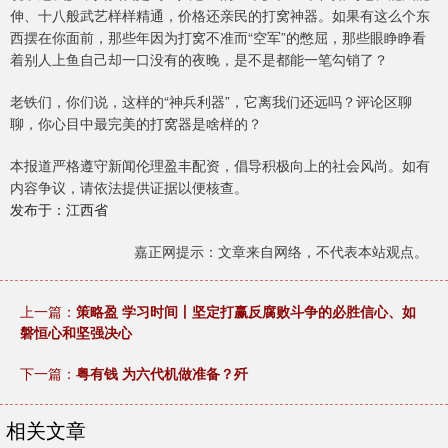
伸、十八般武艺样样精通，价格还亲民的打窝神器。如果有这么个东
西摆在你面前，那些年因为打窝不准而“空军”的憋屈，那些眼睁睁看
着别人上鱼自己却一口没有的夜晚，是不是都能一笔勾销了？
老铁们，你们说，这样的“神兵利器”，它离我们还远吗？评论区聊
聊，你心目中最完美的打窝器是啥样的？
本报道严格遵守新闻伦理盈丰配资，倡导积极向上的社会风尚。如有
内容争议，请依法提供证据以便核查。
发布于：江西省
嘉正网提示：文章来自网络，不代表本站观点。
上一篇：
策略盈 学习时间丨坚定打赢反腐败斗争的必胜信心、如
磐恒心和坚强决心
下一篇：
粤有钱 为六代机做准备？歼
相关文章