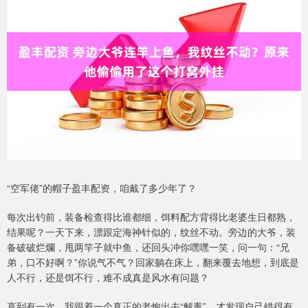
“空军佬”的帽子盈丰配资，咱戴了多少年了？
每次出钓前，装备检查得比谁都细，饵料配方背得比老婆生日都熟，
结果呢？一天下来，漂跟定海神针似的，纹丝不动。旁边的大爷，装
备破破烂爛，甩两竿子就中鱼，还回头冲你嘿嘿一笑，问一句：“兄
弟，口不好啊？”你说气不气？回家躺在床上，翻来覆去地想，到底是
人不行，还是饵不行，难不成真是风水有问题？
直到有一次，我跟着一个真正的老炮出去“解毒”，才发现自己错得有