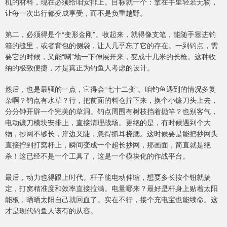
机的材料，现在必须给咱安排上。目标就一个：拿在手里轻若无物，
让每一次出行都变成享受，而不是负重越野。
第二，必须得是个“变形金刚”。收起来，就得像支笔，能随手塞进钓
箱的缝里，或者背包的侧袋，让人几乎忘了它的存在。一到钓点，需
要它的时候，又能“唰”地一下伸展开来，变成十几米的长枪。这种收
纳的极致便捷，才是真正为钓鱼人考虑的设计。
然后，也是最骚的一点，它得会“七十二变”。咱钓鱼遇到的情况多复
杂啊？钓点有水草？行，把前面的料仓拧下来，换个小镰刀头上去，
分分钟开辟一个完美的草洞。钓点周围有树枝挡着抛竿？也别客气，
电动镰刀模块安排上，直接清理战场。更绝的是，有时候遇到个大
物，抄网不够长，岸边又陡，急得抓耳挠腮。这时候要是能把抄网头
直接拧到打窝杆上，瞬间变成一个超长抄网，那画面，简直就是绝
杀！这已经不是一个工具了，这是一个模块化的作战平台。
最后，动力也得跟上时代。杆子能电动伸缩，想要多长按个钮就搞
定，打窝精准度和效率直接拉满。电量哪来？最好是杆身上贴着太阳
能板，晒晒太阳自己就回血了。实在不行，接个充电宝也能续命。这
才是现代钓鱼人该有的从容。