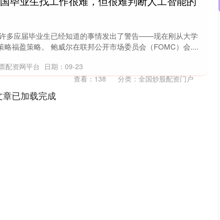
美国毕业生找工作很难，但很难判断人工智能的
对许多应届毕业生已经知道的事情发出了警告——现在刚从大学
略福盈策略。 鲍威尔在联邦公开市场委员会（FOMC）会....
股票配资网平台
日期：09-23
查看：
138
分类：
全国炒股配资门户
文章已加载完成