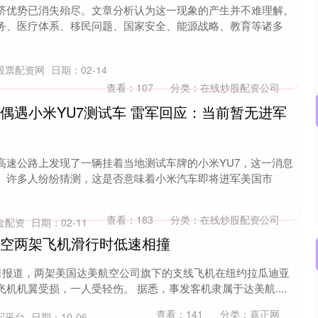
济优势已消失殆尽。文章分析认为这一现象的产生并不难理解。
务、医疗体系、移民问题、国家安全、能源战略、教育等诸多
股票配资网
日期：02-14
查看：
107
分类：
在线炒股配资公司
偶遇小米YU7测试车 雷军回应：当前暂无进军
高速公路上发现了一辆挂着当地测试车牌的小米YU7，这一消息
。许多人纷纷猜测，这是否意味着小米汽车即将进军美国市
查看：
183
分类：
在线炒股配资公司
金配资
日期：02-11
航空两架飞机滑行时低速相撞
2日报道，两架美国达美航空公司旗下的支线飞机在纽约拉瓜迪亚
机机翼受损，一人受轻伤。 据悉，事发客机隶属于达美航....
查看：
141
分类：
嘉正网
配平台
日期：10-06