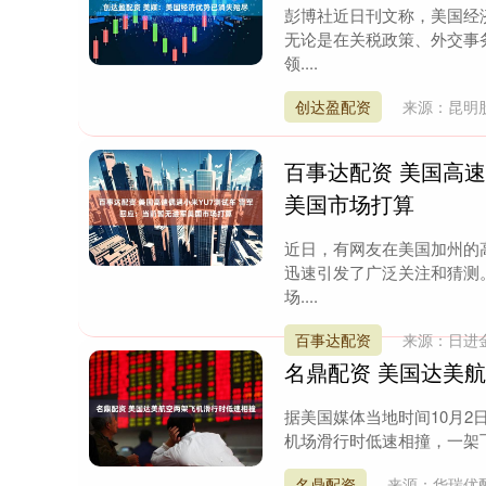
彭博社近日刊文称，美国经
无论是在关税政策、外交事
领....
创达盈配资
来源：昆明
百事达配资 美国高速
美国市场打算
近日，有网友在美国加州的
迅速引发了广泛关注和猜测
场....
百事达配资
来源：日进
名鼎配资 美国达美
据美国媒体当地时间10月
机场滑行时低速相撞，一架飞
名鼎配资
来源：华瑞优