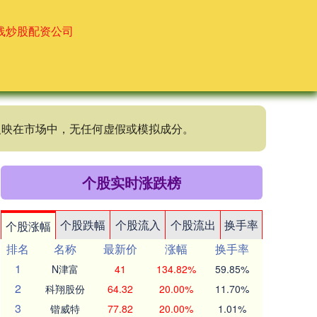
线炒股配资公司
反映在市场中，无任何虚假或模拟成分。
个股实时涨跌榜
个股跌幅
个股流入
个股流出
换手率
个股涨幅
排名
名称
最新价
涨幅
换手率
1
N津富
41
134.82%
59.85%
2
科翔股份
64.32
20.00%
11.70%
3
锴威特
77.82
20.00%
1.01%