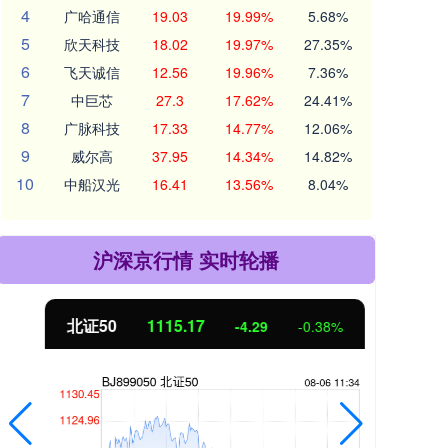
4
广哈通信
19.03
19.99%
5.68%
5
欣天科技
18.02
19.97%
27.35%
6
飞天诚信
12.56
19.96%
7.36%
7
中巨芯
27.3
17.62%
24.41%
8
广脉科技
17.33
14.77%
12.06%
9
威尔高
37.95
14.34%
14.82%
10
中船汉光
16.41
13.56%
8.04%
沪深京行情 实时轮播
北证50
1115.17
创业
-4.29
-0.38%