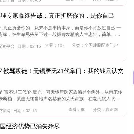
国心理专家临终告诫：真正折磨你的，是你自己
诫：真正折磨你的，从来不是事情本身，而是你不肯放过自己 一
专家，在生命尽头留下过一段振聋发聩的人生忠告，简单、....
查看：
107
分类：
全国炒股配资门户
配资平台
日期：02-15
8亿被骂叛徒！无锡唐氏21代掌门：我的钱只认文
是“富不过三代”的魔咒，可无锡唐氏家族偏是个例外，从南宋传
沪深300
4637.89
0.52%
-20.27
-0.44%
未断档，就连无锡当地声名赫赫的荣氏家族，在老无锡人眼....
查看：
80
分类：
嘉正网
资官网
日期：02-15
美国经济优势已消失殆尽