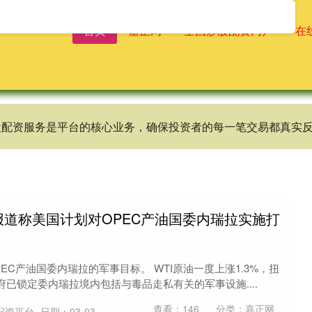
首页
嘉正网
全国炒股配资门户
在
实盘配资服务是平台的核心业务，确保投资者的每一笔交易都真实
报道称美国计划对OPEC产油国委内瑞拉实施打
EC产油国委内瑞拉的军事目标。 WTI原油一度上涨1.3%，扭
已锁定委内瑞拉境内包括与毒品走私有关的军事设施....
查看：
146
分类：
嘉正网
配资平台
日期：03-03