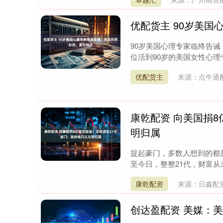
优配货主 90岁美
90岁美国心理专家临终告
位活到90岁的美国女性心理
优配货主
来源：点牛通
康乾配资 向美国捐
明归属
提起豪门，多数人想到的都
深证成指
14070.78
.49
0.01%
-73.43
-
至今日，整整21代，财富从
康乾配资
来源：日鑫配
创达盈配资 美媒：