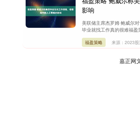
福盈策略 鲍威尔称
影响
美联储主席杰罗姆·鲍威尔
毕业就找工作真的很难福盈策
福盈策略
来源：2023
嘉正网