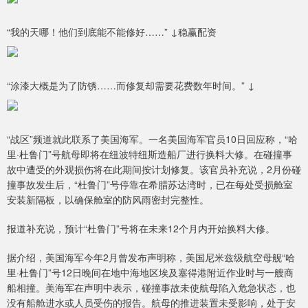
“我的天哪！他们到底能不能修好……” ↓稳赢配资
“涂漆大概是为了防锈……而修复却需要花费数年时间。” ↓
“战区”频道就此联系了美国海军。一名美国海军官员10日回应称，“哈
里·杜鲁门”号航母即将在纽波特纽斯造船厂进行换料大修。在碰撞事
故中遭受的外观损伤将在此期间按计划修复。该官员补充说，2月份碰
撞事故发生后，“杜鲁门”号停靠在希腊苏达湾时，已在每处受损舱室
安装新隔板，以确保舱室的防风雨密封完整性。
报道补充说，预计“杜鲁门”号将在未来12个月内开始换料大修。
据介绍，美国海军今年2月曾发布声明称，美国尼米兹级航空母舰“哈
里·杜鲁门”号12日晚间在地中海地区埃及塞得港附近作业时与一艘商
船相撞。美海军在声明中表示，碰撞事故未使航母陷入危急状态，也
没有船舱进水或人员受伤的报告。航母的推进装置未受影响，处于安