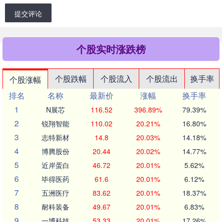
提交评论
个股实时涨跌榜
个股跌幅
个股流入
个股流出
换手率
个股涨幅
排名
名称
最新价
涨幅
换手率
1
N展芯
116.52
396.89%
79.39%
2
锐翔智能
110.02
20.21%
16.80%
3
志特新材
14.8
20.03%
14.18%
4
博腾股份
20.44
20.02%
14.77%
5
近岸蛋白
46.72
20.01%
5.62%
6
毕得医药
61.6
20.01%
6.12%
7
五洲医疗
83.62
20.01%
18.37%
8
耐科装备
49.67
20.01%
6.83%
9
一博科技
53.33
20.01%
17.26%