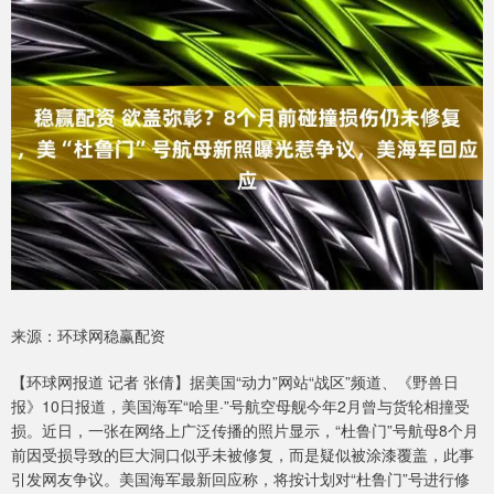
来源：环球网稳赢配资
【环球网报道 记者 张倩】据美国“动力”网站“战区”频道、《野兽日
报》10日报道，美国海军“哈里·”号航空母舰今年2月曾与货轮相撞受
损。近日，一张在网络上广泛传播的照片显示，“杜鲁门”号航母8个月
前因受损导致的巨大洞口似乎未被修复，而是疑似被涂漆覆盖，此事
引发网友争议。美国海军最新回应称，将按计划对“杜鲁门”号进行修