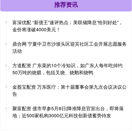
推荐资讯
富深优配 “新债王”速评热点：美联储降息“恰到好处”，
金价将涨破4000美元！
鼎合网 宁夏中卫市沙坡头区迎宾社区工会开展志愿服务
活动
方道配资 广东菜的10个冷知识，如广东人每年吃掉约
50万吨的烧腊，包括叉烧、烧鹅和烧鸭
金股宝配资 万东医疗：第十届董事会第九次会议决议公
告
聚富配资 债市早参5月8日|降准降息官宣出台，即将落
地；近500家机构3000亿元科技创新债蓄势待发