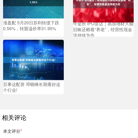
涨盈配 5月20日苏利转债下跌
牛金所 IPO雷达｜易加增材大额
0.56%，转股溢价率31.95%
旧账还赖着“养老”，经营性现金
流持续为负
百事达配资 邓晓峰长期看好这
个行业!
相关评论
本文评分
*